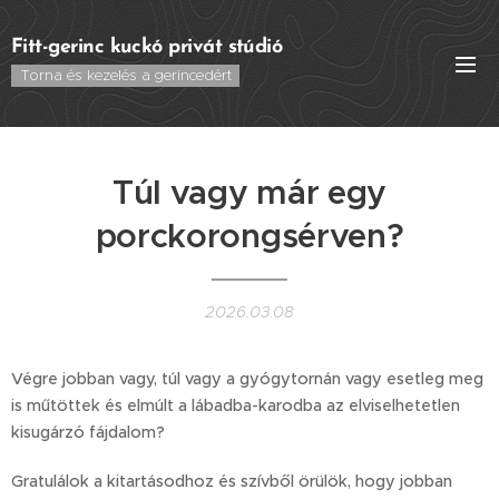
Fitt-gerinc kuckó privát stúdió
Torna és kezelés a gerincedért
Túl vagy már egy
porckorongsérven?
2026.03.08
Végre jobban vagy, túl vagy a gyógytornán vagy esetleg meg
is műtöttek és elmúlt a lábadba-karodba az elviselhetetlen
kisugárzó fájdalom?
Gratulálok a kitartásodhoz és szívből örülök, hogy jobban