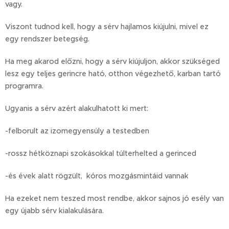
vagy.👌🙂
Viszont tudnod kell, hogy a sérv hajlamos kiújulni, mivel ez
egy rendszer betegség.
Ha meg akarod előzni, hogy a sérv kiújuljon, akkor szükséged
lesz egy teljes gerincre ható, otthon végezhető, karban tartó
programra.
Ugyanis a sérv azért alakulhatott ki mert:
-felborult az izomegyensúly a testedben
-rossz hétköznapi szokásokkal túlterhelted a gerinced
-és évek alatt rögzült, kóros mozgásmintáid vannak
Ha ezeket nem teszed most rendbe, akkor sajnos jó esély van
egy újabb sérv kialakulására.