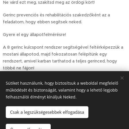
Ne várd ezt meg, szakítsd meg az ördögi kört!
Gerinc prevenciós és rehabilitációs szakedzőként az a
feladatom, hogy ebben segítsek neked.
Gyere el egy állapotfelmérésre!
A 8 gerinc kulcspont rendszer segítségével feltérképezzük a
mostani állapotod, majd fokozatosan felépítünk egy
rendszert, amivel karban tarthatod a teljes gerinced, hogy
többé ne fájjon!
Sütiket használunk, hogy biztosítsuk a weboldal megfelelő
Share
működését és biztonságát, valamint hogy a lehető legjobb
felhasználói élményt kínáljuk Neked.
Csak a legszükségesebbek elfogadása