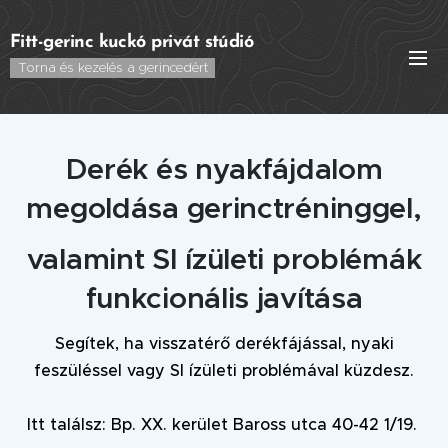
Fitt-gerinc kuckó privát stúdió
Torna és kezelés a gerincedért
Derék és nyakfájdalom
megoldása gerinctréninggel,
valamint SI ízületi problémák
funkcionális javítása
Segítek, ha visszatérő derékfájással, nyaki
feszüléssel vagy SI ízületi problémával küzdesz.
Itt találsz: Bp. XX. kerület Baross utca 40-42 1/19.