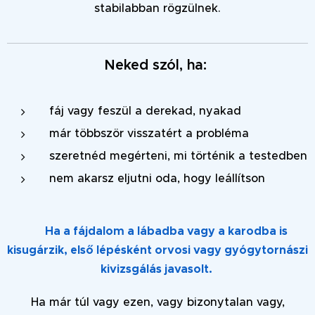
stabilabban rögzülnek.
Neked szól, ha:
fáj vagy feszül a derekad, nyakad
már többször visszatért a probléma
szeretnéd megérteni, mi történik a testedben
nem akarsz eljutni oda, hogy leállítson
‼️ Ha a fájdalom a lábadba vagy a karodba is
kisugárzik, első lépésként orvosi vagy gyógytornászi
kivizsgálás javasolt.
Ha már túl vagy ezen, vagy bizonytalan vagy,