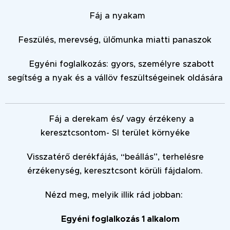
🔵Fáj a nyakam
Feszülés, merevség, ülőmunka miatti panaszok
➡️ Egyéni foglalkozás: gyors, személyre szabott
segítség a nyak és a vállöv feszültségeinek oldására
🟢 Fáj a derekam és/ vagy érzékeny a
keresztcsontom- SI terület környéke
Visszatérő derékfájás, “beállás”, terhelésre
érzékenység, keresztcsont körüli fájdalom.
Nézd meg, melyik illik rád jobban:
➡️Egyéni foglalkozás 1 alkalom